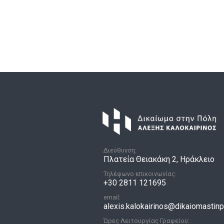
Διεύθυνση:
Πλατεία Θειακάκη 2, Ηράκλειο
Τηλέφωνο επικοινωνίας:
+30 2811 121695
email:
alexis.kalokairinos@dikaiomastinpo
Ώρες Λειτουργίας Γραφείου: