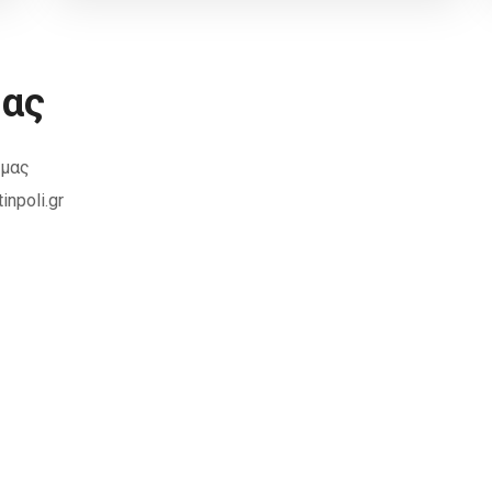
μας
 μας
inpoli.gr