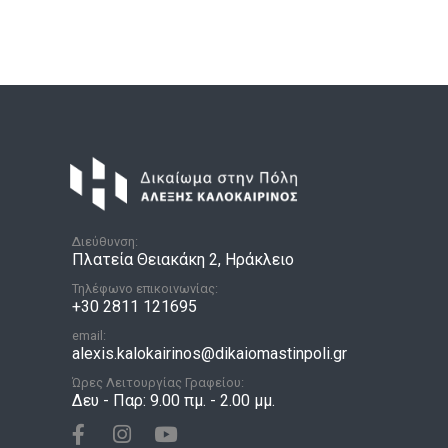
Διεύθυνση:
Πλατεία Θειακάκη 2, Ηράκλειο
Τηλέφωνο επικοινωνίας:
+30 2811 121695
email:
alexis.kalokairinos@dikaiomastinpoli.gr
Ώρες Λειτουργίας Γραφείου:
Δευ - Παρ: 9.00 πμ. - 2.00 μμ.