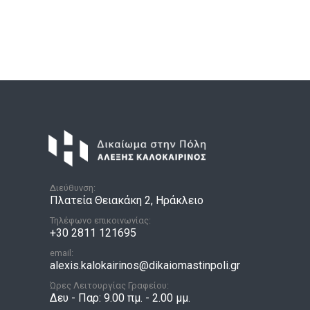
Διεύθυνση:
Πλατεία Θειακάκη 2, Ηράκλειο
Τηλέφωνο επικοινωνίας:
+30 2811 121695
email:
alexis.kalokairinos@dikaiomastinpoli.gr
Ώρες Λειτουργίας Γραφείου:
Δευ - Παρ: 9.00 πμ. - 2.00 μμ.