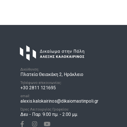
Διεύθυνση:
Πλατεία Θειακάκη 2, Ηράκλειο
Τηλέφωνο επικοινωνίας:
+30 2811 121695
email:
alexis.kalokairinos@dikaiomastinpoli.gr
Ώρες Λειτουργίας Γραφείου:
Δευ - Παρ: 9.00 πμ. - 2.00 μμ.