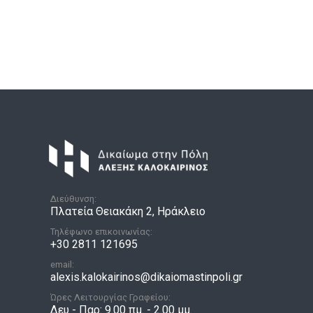
Διεύθυνση:
Πλατεία Θειακάκη 2, Ηράκλειο
Τηλέφωνο επικοινωνίας:
+30 2811 121695
email:
alexis.kalokairinos@dikaiomastinpoli.gr
Ώρες Λειτουργίας Γραφείου:
Δευ - Παρ: 9.00 πμ. - 2.00 μμ.